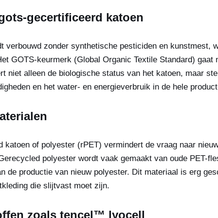
gots-gecertificeerd katoen
t verbouwd zonder synthetische pesticiden en kunstmest, wa
et GOTS-keurmerk (Global Organic Textile Standard) gaat n
t niet alleen de biologische status van het katoen, maar ste
gheden en het water- en energieverbruik in de hele product
terialen
 katoen of polyester (rPET) vermindert de vraag naar nieu
 Gerecycled polyester wordt vaak gemaakt van oude PET-fles
 de productie van nieuw polyester. Dit materiaal is erg ges
kleding die slijtvast moet zijn.
offen zoals tencel™ lyocell