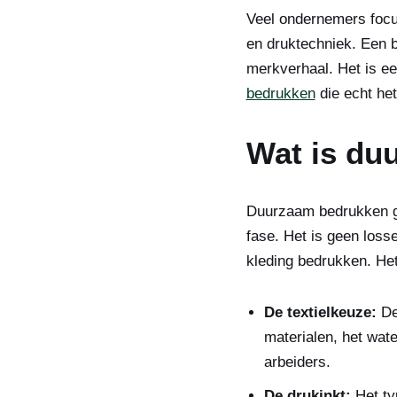
Veel ondernemers focus
en druktechniek. Een b
merkverhaal. Het is e
bedrukken
die echt het
Wat is du
Duurzaam bedrukken ga
fase. Het is geen loss
kleding bedrukken. He
De textielkeuze:
De 
materialen, het wat
arbeiders.
De drukinkt:
Het ty