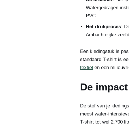
Watergedragen inkten
PVC.
Het drukproces:
De
Ambachtelijke zeefd
Een kledingstuk is pas
standaard T-shirt is e
textiel
en een milieuvri
De impact 
De stof van je kleding
meest water-intensiev
T-shirt tot wel 2.700 li