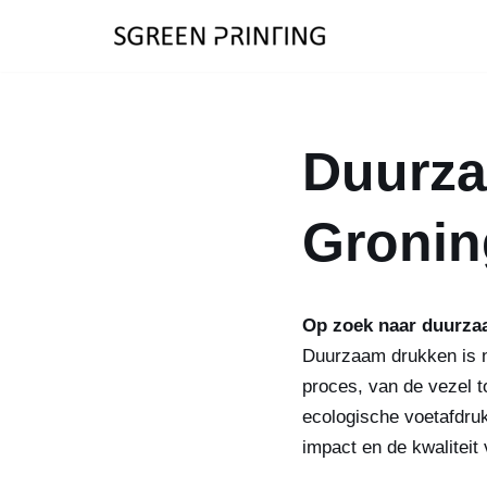
Ga
naar
de
inhoud
Duurza
Gronin
Op zoek naar duurza
Duurzaam drukken is na
proces, van de vezel t
ecologische voetafdruk
impact en de kwaliteit 