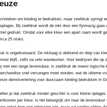
euze
technieken om kleding te bedrukken, maar zeefdruk springt e
e oplages. Bij zeefdruk wordt de inkt door een fijnmazig gaas
xtiel gedrukt. Omdat voor elke kleur een apart raam wordt g
circa 25 stuks.
ruk is ongeëvenaard. De inktlaag is dekkend en diep van kleur
 mooi blijft, zelfs na vele wasbeurten. Voor bedrijven die op 
n
met een lange levensduur, is zeefdruk de meest logische
f merchandise snel vervangen moet worden, wat de ultieme 
 onze dienstverlening voor duurzaam kleding bedrukken in G
llen je dat zeefdruk minder geschikt is voor kleine oplages
rtkosten per kleur, is het belangrijk om naar de levensduur 
een enkel item een oplossing zijn, maar zal sneller slijten. 