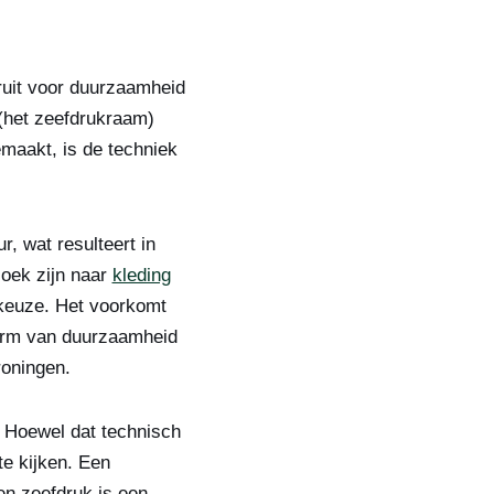
ruit voor duurzaamheid
 (het zeefdrukraam)
emaakt, is de techniek
, wat resulteert in
zoek zijn naar
kleding
 keuze. Het voorkomt
vorm van duurzaamheid
roningen.
. Hoewel dat technisch
te kijken. Een
Een zeefdruk is een