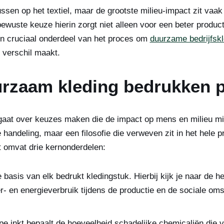
sen op het textiel, maar de grootste milieu-impact zit vaak 
ewuste keuze hierin zorgt niet alleen voor een beter product
en cruciaal onderdeel van het proces om
duurzame bedrijfskl
 verschil maakt.
urzaam kleding bedrukken 
at over keuzes maken die de impact op mens en milieu min
e handeling, maar een filosofie die verweven zit in het hele
t omvat drie kernonderdelen:
basis van elk bedrukt kledingstuk. Hierbij kijk je naar de 
er- en energieverbruik tijdens de productie en de sociale o
pe inkt bepaalt de hoeveelheid schadelijke chemicaliën die 