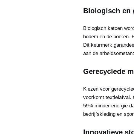
Biologisch en 
Biologisch katoen word
bodem en de boeren. H
Dit keurmerk garandeer
aan de arbeidsomstandi
Gerecyclede ma
Kiezen voor gerecycled
voorkomt textielafval.
59% minder energie dan
bedrijfskleding en sport
Innovatieve st