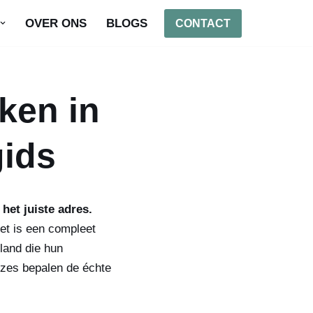
OVER ONS
BLOGS
CONTACT
ken in
gids
 het juiste adres.
et is een compleet
land die hun
euzes bepalen de échte