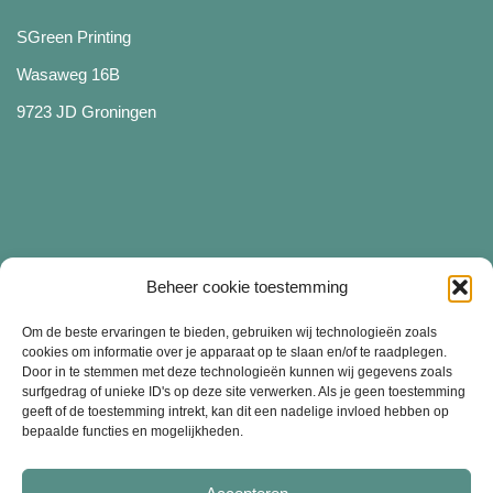
SGreen Printing
Wasaweg 16B
9723 JD Groningen
Beheer cookie toestemming
Diensten
Om de beste ervaringen te bieden, gebruiken wij technologieën zoals
cookies om informatie over je apparaat op te slaan en/of te raadplegen.
Door in te stemmen met deze technologieën kunnen wij gegevens zoals
surfgedrag of unieke ID's op deze site verwerken. Als je geen toestemming
Merchandise bedrukken
geeft of de toestemming intrekt, kan dit een nadelige invloed hebben op
bepaalde functies en mogelijkheden.
Bedrijfskleding bedrukken
Kledinglijn starten