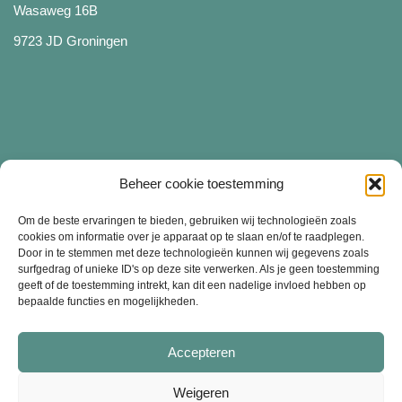
Wasaweg 16B
9723 JD Groningen
Beheer cookie toestemming
Diensten
Om de beste ervaringen te bieden, gebruiken wij technologieën zoals
cookies om informatie over je apparaat op te slaan en/of te raadplegen.
Door in te stemmen met deze technologieën kunnen wij gegevens zoals
surfgedrag of unieke ID's op deze site verwerken. Als je geen toestemming
Merchandise bedrukken
geeft of de toestemming intrekt, kan dit een nadelige invloed hebben op
bepaalde functies en mogelijkheden.
Bedrijfskleding bedrukken
Kledinglijn starten
Accepteren
Weigeren