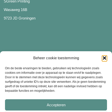
SGreen Printing
Wasaweg 16B
9723 JD Groningen
Beheer cookie toestemming
Diensten
Om de beste ervaringen te bieden, gebruiken wij technologieën zoals
cookies om informatie over je apparaat op te slaan en/of te raadplegen.
Door in te stemmen met deze technologieën kunnen wij gegevens zoals
surfgedrag of unieke ID's op deze site verwerken. Als je geen toestemming
Merchandise bedrukken
geeft of de toestemming intrekt, kan dit een nadelige invloed hebben op
bepaalde functies en mogelijkheden.
Bedrijfskleding bedrukken
Kledinglijn starten
Accepteren