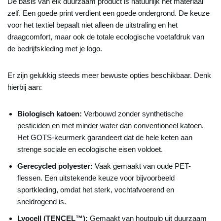
De basis van elk duurzaam product is natuurlijk het materiaal
zelf. Een goede print verdient een goede ondergrond. De keuze
voor het textiel bepaalt niet alleen de uitstraling en het
draagcomfort, maar ook de totale ecologische voetafdruk van
de bedrijfskleding met je logo.
Er zijn gelukkig steeds meer bewuste opties beschikbaar. Denk
hierbij aan:
Biologisch katoen:
Verbouwd zonder synthetische
pesticiden en met minder water dan conventioneel katoen.
Het GOTS-keurmerk garandeert dat de hele keten aan
strenge sociale en ecologische eisen voldoet.
Gerecycled polyester:
Vaak gemaakt van oude PET-
flessen. Een uitstekende keuze voor bijvoorbeeld
sportkleding, omdat het sterk, vochtafvoerend en
sneldrogend is.
Lyocell (TENCEL™):
Gemaakt van houtpulp uit duurzaam