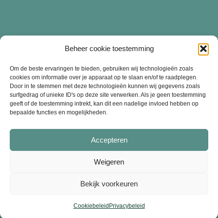
Beheer cookie toestemming
Diensten
Om de beste ervaringen te bieden, gebruiken wij technologieën zoals
cookies om informatie over je apparaat op te slaan en/of te raadplegen.
Door in te stemmen met deze technologieën kunnen wij gegevens zoals
surfgedrag of unieke ID's op deze site verwerken. Als je geen toestemming
Merchandise bedrukken
geeft of de toestemming intrekt, kan dit een nadelige invloed hebben op
bepaalde functies en mogelijkheden.
Bedrijfskleding bedrukken
Kledinglijn starten
Accepteren
Weigeren
Bekijk voorkeuren
Cookiebeleid
|
Privacybeleid
|
Disclaimer
Cookiebeleid
Privacybeleid
Neve
| Mogelijk gemaakt door
WordPress