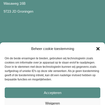
Wasaweg 16B
9723 JD Groningen
Beheer cookie toestemming
Diensten
Om de beste ervaringen te bieden, gebruiken wij technologieën zoals
cookies om informatie over je apparaat op te slaan en/of te raadplegen.
Door in te stemmen met deze technologieën kunnen wij gegevens zoals
surfgedrag of unieke ID's op deze site verwerken. Als je geen toestemming
Merchandise bedrukken
geeft of de toestemming intrekt, kan dit een nadelige invloed hebben op
bepaalde functies en mogelijkheden.
Bedrijfskleding bedrukken
Kledinglijn starten
Accepteren
Weigeren